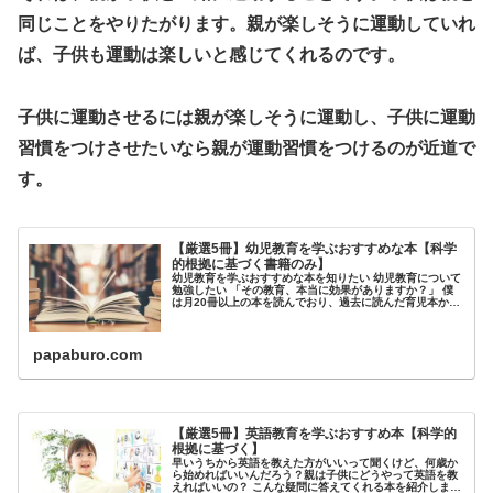
同じことをやりたがります。親が楽しそうに運動していれ
ば、子供も運動は楽しいと感じてくれるのです。
子供に運動させるには親が楽しそうに運動し、子供に運動
習慣をつけさせたいなら親が運動習慣をつけるのが近道で
す。
【厳選5冊】幼児教育を学ぶおすすめな本【科学
的根拠に基づく書籍のみ】
幼児教育を学ぶおすすめな本を知りたい 幼児教育について
勉強したい 「その教育、本当に効果がありますか？」 僕
は月20冊以上の本を読んでおり、過去に読んだ育児本から
科学的根拠（エビデンス）に基づくオススメの幼児教育の
本を紹介します。 1歳6ヶ...
papaburo.com
【厳選5冊】英語教育を学ぶおすすめ本【科学的
根拠に基づく】
早いうちから英語を教えた方がいいって聞くけど、何歳か
ら始めればいいんだろう？親は子供にどうやって英語を教
えればいいの？ こんな疑問に答えてくれる本を紹介しま