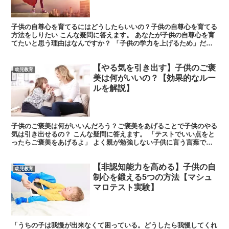
子供の自尊心を育てるにはどうしたらいいの？子供の自尊心を育てる
方法をしりたい こんな疑問に答えます。 あなたが子供の自尊心を育
てたいと思う理由はなんですか？ 「子供の学力を上げるため」だっ
たり「自尊心が低いよりは高い方がいいはず」などいろい...
【やる気を引き出す】子供のご褒
幼児教育
美は何がいいの？【効果的なルー
ルを解説】
子供のご褒美は何がいいんだろう？ご褒美をあげることで子供のやる
気は引き出せるの？ こんな疑問に答えます。 「テストでいい点をと
ったらご褒美をあげるよ」 よく親が勉強しない子供に言う言葉です
が、これは効果があるのでしょうか？ もしこのようなセ...
【非認知能力を高める】子供の自
幼児教育
制心を鍛える5つの方法【マシュ
マロテスト実験】
「うちの子は我慢が出来なくて困っている。どうしたら我慢してくれ