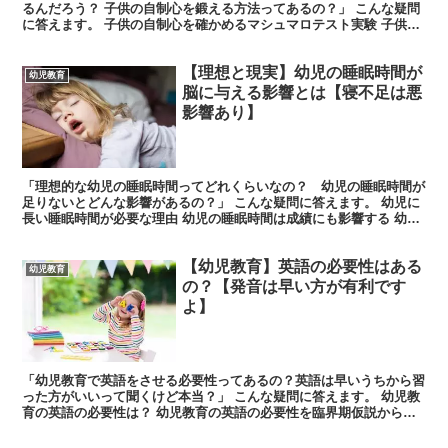
るんだろう？ 子供の自制心を鍛える方法ってあるの？」 こんな疑問
に答えます。 子供の自制心を確かめるマシュマロテスト実験 子供の
自制心の鍛え方5選 自制心を鍛えるメリット 子供の...
【理想と現実】幼児の睡眠時間が
幼児教育
脳に与える影響とは【寝不足は悪
影響あり】
「理想的な幼児の睡眠時間ってどれくらいなの？ 幼児の睡眠時間が
足りないとどんな影響があるの？」 こんな疑問に答えます。 幼児に
長い睡眠時間が必要な理由 幼児の睡眠時間は成績にも影響する 幼児
に理想の睡眠時間を確保する あなたの子供は昨日何時...
【幼児教育】英語の必要性はある
幼児教育
の？【発音は早い方が有利です
よ】
「幼児教育で英語をさせる必要性ってあるの？英語は早いうちから習
った方がいいって聞くけど本当？」 こんな疑問に答えます。 幼児教
育の英語の必要性は？ 幼児教育の英語の必要性を臨界期仮説から考
える 幼児教育の英語の必要性は目標設定で決まる 幼児...